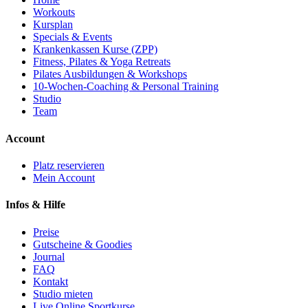
Workouts
Kursplan
Specials & Events
Krankenkassen Kurse (ZPP)
Fitness, Pilates & Yoga Retreats
Pilates Ausbildungen & Workshops
10-Wochen-Coaching & Personal Training
Studio
Team
Account
Platz reservieren
Mein Account
Infos & Hilfe
Preise
Gutscheine & Goodies
Journal
FAQ
Kontakt
Studio mieten
Live Online Sportkurse