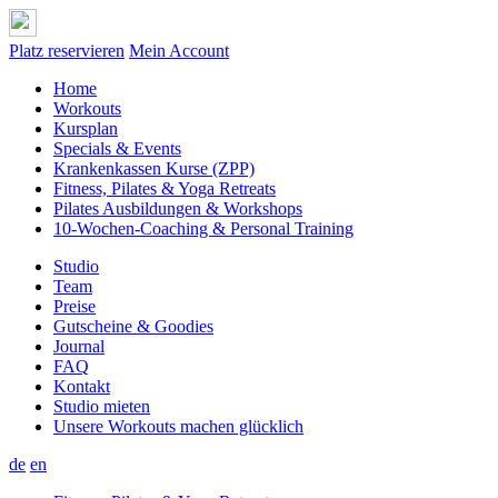
Platz reservieren
Mein Account
Home
Workouts
Kursplan
Specials & Events
Krankenkassen Kurse (ZPP)
Fitness, Pilates & Yoga Retreats
Pilates Ausbildungen & Workshops
10-Wochen-Coaching & Personal Training
Studio
Team
Preise
Gutscheine & Goodies
Journal
FAQ
Kontakt
Studio mieten
Unsere Workouts machen glücklich
de
en