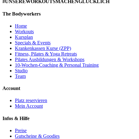
#UNSEREWORKOUTSMACHENGLÜCKLICH
The Bodyworkers
Home
Workouts
Kursplan
Specials & Events
Krankenkassen Kurse (ZPP)
Fitness, Pilates & Yoga Retreats
Pilates Ausbildungen & Workshops
10-Wochen-Coaching & Personal Training
Studio
Team
Account
Platz reservieren
Mein Account
Infos & Hilfe
Preise
Gutscheine & Goodies