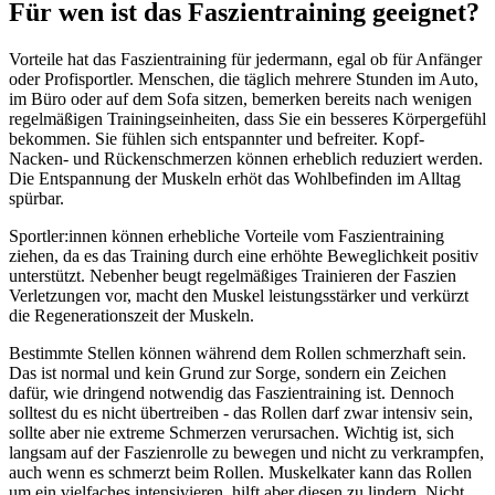
Für wen ist das Faszientraining geeignet?
Vorteile hat das Faszientraining für jedermann, egal ob für Anfänger
oder Profisportler. Menschen, die täglich mehrere Stunden im Auto,
im Büro oder auf dem Sofa sitzen, bemerken bereits nach wenigen
regelmäßigen Trainingseinheiten, dass Sie ein besseres Körpergefühl
bekommen. Sie fühlen sich entspannter und befreiter. Kopf-
Nacken- und Rückenschmerzen können erheblich reduziert werden.
Die Entspannung der Muskeln erhöt das Wohlbefinden im Alltag
spürbar.
Sportler:innen können erhebliche Vorteile vom Faszientraining
ziehen, da es das Training durch eine erhöhte Beweglichkeit positiv
unterstützt. Nebenher beugt regelmäßiges Trainieren der Faszien
Verletzungen vor, macht den Muskel leistungsstärker und verkürzt
die Regenerationszeit der Muskeln.
Bestimmte Stellen können während dem Rollen schmerzhaft sein.
Das ist normal und kein Grund zur Sorge, sondern ein Zeichen
dafür, wie dringend notwendig das Faszientraining ist. Dennoch
solltest du es nicht übertreiben - das Rollen darf zwar intensiv sein,
sollte aber nie extreme Schmerzen verursachen. Wichtig ist, sich
langsam auf der Faszienrolle zu bewegen und nicht zu verkrampfen,
auch wenn es schmerzt beim Rollen. Muskelkater kann das Rollen
um ein vielfaches intensivieren, hilft aber diesen zu lindern. Nicht