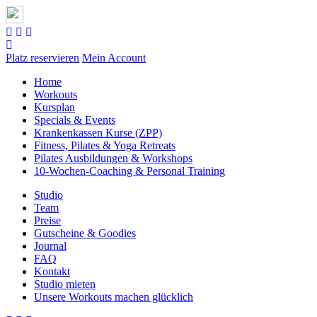
Platz reservieren
Mein Account
Home
Workouts
Kursplan
Specials & Events
Krankenkassen Kurse (ZPP)
Fitness, Pilates & Yoga Retreats
Pilates Ausbildungen & Workshops
10-Wochen-Coaching & Personal Training
Studio
Team
Preise
Gutscheine & Goodies
Journal
FAQ
Kontakt
Studio mieten
Unsere Workouts machen glücklich